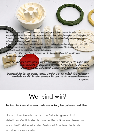
Technische Keramik hat einige einzigartige Eigenschaften, die sie für viele
Anwendungen attraktiv machen, einschliesslich hoher Härte, Festigkeit und Steifigkeit,
Korrosions- und Verschleissbeständigkeit, hoher Temperaturbeständigkeit und geringer
Wärmeausdehnungskoeffizienten.
Daher wird technische Keramik bereits in vielen Industriebereichen eingesetzt, wie z.B.
im Maschinenbau, in der Zerspanung, in der Elektronik, in der Medizintechnik, in der
Luft- und Raumfahrt und in der Automobilindustrie.
Unsere Entwicklung von Keramikfräsern macht ihnen das Potential auch für ihre
Anwendung deutlich.
Sind Sie auf der Suche nach einem zuverlässigen Partner für die Umsetzung
Ihrer Projekte im Bereich technischer Keramiken wie MACOR,
Aluminiumoxid, Zirkonoxid, Siliziumnitrid oder Siliziumcarbid?
Dann sind Sie bei uns genau richtig! Senden Sie uns einfach Ihre Anfrage –
innerhalb von 48 Stunden erhalten Sie von uns ein massgeschneidertes
Angebot.
Wer sind wir?
Technische Keramik – Potenziale entdecken, Innovationen gestalten
Unser Unternehmen hat es sich zur Aufgabe gemacht, die
vielseitigen Möglichkeiten technischer Keramik zu erschliessen und
innovative Produkte mit echtem Mehrwert für unterschiedlichste
Industrien zu entwickeln.​