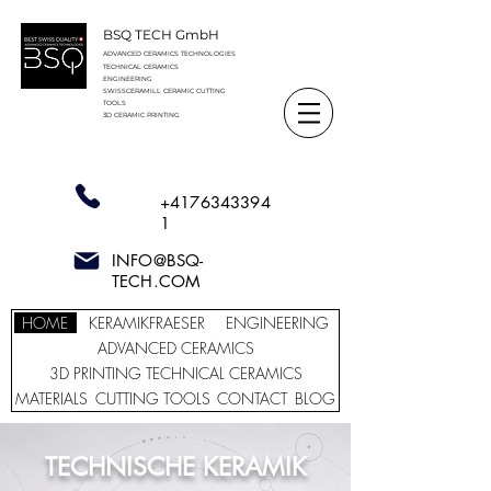
BSQ TECH GmbH
ADVANCED CERAMICS TECHNOLOGIES
TECHNICAL CERAMICS
ENGINEERING
SWISSCERAMILL CERAMIC
CUTTING
TOOLS
3D CERAMIC PRINTING
+4176343394
1
INFO@BSQ-
TECH.COM
HOME
KERAMIKFRAESER
ENGINEERING
ADVANCED CERAMICS
3D PRINTING TECHNICAL CERAMICS
MATERIALS
CUTTING TOOLS
CONTACT
BLOG
TECHNISCHE KERAMIK