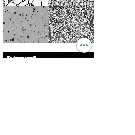
Swissceramill
Keramikfräser