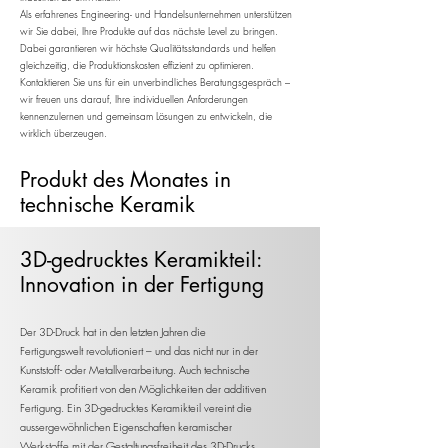
Als erfahrenes Engineering- und Handelsunternehmen unterstützen
wir Sie dabei, Ihre Produkte auf das nächste Level zu bringen.
Dabei garantieren wir höchste Qualitätsstandards und helfen
gleichzeitig, die Produktionskosten effizient zu optimieren.​
Kontaktieren Sie uns für ein unverbindliches Beratungsgespräch –
wir freuen uns darauf, Ihre individuellen Anforderungen
kennenzulernen und gemeinsam Lösungen zu entwickeln, die
wirklich überzeugen.
Produkt des Monates in
technische Keramik
3D-gedrucktes Keramikteil:
Innovation in der Fertigung
Der 3D-Druck hat in den letzten Jahren die
Fertigungswelt revolutioniert – und das nicht nur in der
Kunststoff- oder Metallverarbeitung. Auch technische
Keramik profitiert von den Möglichkeiten der additiven
Fertigung. Ein 3D-gedrucktes Keramikteil vereint die
aussergewöhnlichen Eigenschaften keramischer
Werkstoffe mit der Gestaltungsfreiheit des 3D-Drucks.