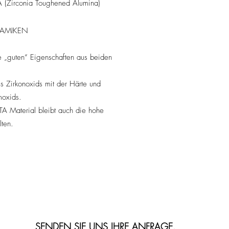
 (Zirconia Toughened Alumina)
RAMIKEN
e „guten“ Eigenschaften aus beiden
s Zirkonoxids mit der Härte und
moxids.
A Material bleibt auch die hohe
lten.
SENDEN SIE UNS IHRE ANFRAGE.