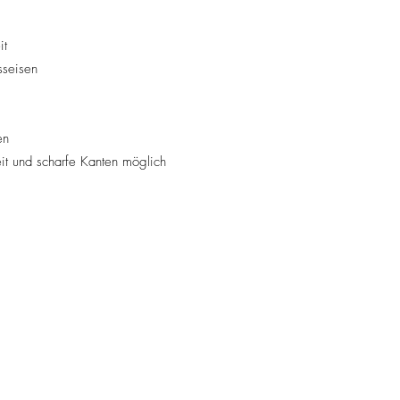
it
seisen
en
it und scharfe Kanten möglich