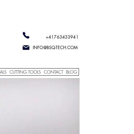
+41763433941
INFO@BSQ-TECH.COM
ALS
CUTTING TOOLS
CONTACT
BLOG