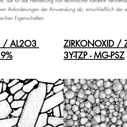
ffe, die für die Herstellung von technischer Keramik verwe
chen Anforderungen der Anwendung ab, einschließlich der e
ischen Eigenschaften.
 / AL2O3
ZIRKONOXID / 
.9%
3Y-TZP - MG-PSZ