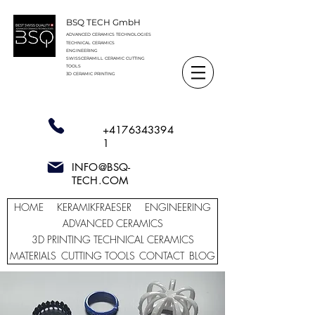
BSQ TECH GmbH
ADVANCED CERAMICS TECHNOLOGIES
TECHNICAL CERAMICS
ENGINEERING
SWISSCERAMILL CERAMIC
CUTTING
TOOLS
3D CERAMIC PRINTING
+4176343394
1
INFO@BSQ-
TECH.COM
HOME
KERAMIKFRAESER
ENGINEERING
ADVANCED CERAMICS
3D PRINTING TECHNICAL CERAMICS
MATERIALS
CUTTING TOOLS
CONTACT
BLOG