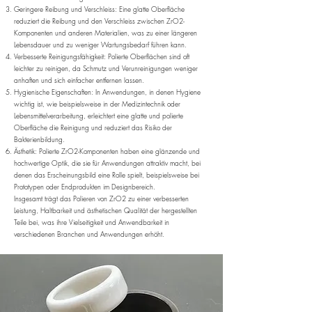
Geringere Reibung und Verschleiss: Eine glatte Oberfläche
reduziert die Reibung und den Verschleiss zwischen ZrO2-
Komponenten und anderen Materialien, was zu einer längeren
Lebensdauer und zu weniger Wartungsbedarf führen kann.
Verbesserte Reinigungsfähigkeit: Polierte Oberflächen sind oft
leichter zu reinigen, da Schmutz und Verunreinigungen weniger
anhaften und sich einfacher entfernen lassen.
Hygienische Eigenschaften: In Anwendungen, in denen Hygiene
wichtig ist, wie beispielsweise in der Medizintechnik oder
Lebensmittelverarbeitung, erleichtert eine glatte und polierte
Oberfläche die Reinigung und reduziert das Risiko der
Bakterienbildung.
Ästhetik: Polierte ZrO2-Komponenten haben eine glänzende und
hochwertige Optik, die sie für Anwendungen attraktiv macht, bei
denen das Erscheinungsbild eine Rolle spielt, beispielsweise bei
Prototypen oder Endprodukten im Designbereich.
Insgesamt trägt das Polieren von ZrO2 zu einer verbesserten
Leistung, Haltbarkeit und ästhetischen Qualität der hergestellten
Teile bei, was ihre Vielseitigkeit und Anwendbarkeit in
verschiedenen Branchen und Anwendungen erhöht.