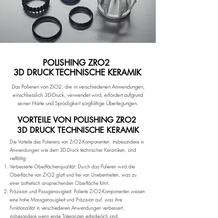
POLISHING ZRO2
3D DRUCK TECHNISCHE KERAMIK
Das Polieren von ZrO2, die in verschiedenen Anwendungen,
einschliesslich 3D-Druck, verwendet wird, erfordert aufgrund
seiner Härte und Sprödigkeit sorgfältige Überlegungen.
VORTEILE VON POLISHING ZRO2
3D DRUCK TECHNISCHE KERAMIK
Die Vorteile des Polierens von ZrO2-Komponenten, insbesondere in
Anwendungen wie dem 3D-Druck technischer Keramiken, sind
vielfältig:
Verbesserte Oberflächenqualität: Durch das Polieren wird die
Oberfläche von ZrO2 glatt und frei von Unebenheiten, was zu
einer ästhetisch ansprechenden Oberfläche führt.
Präzision und Passgenauigkeit: Polierte ZrO2-Komponenten weisen
eine hohe Massgenauigkeit und Präzision auf, was ihre
Funktionalität in verschiedenen Anwendungen verbessert,
insbesondere wenn enge Toleranzen erforderlich sind.