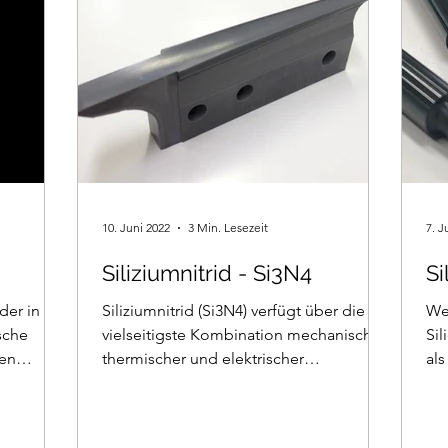
Start-Up Unternehmen in diesem
innovativen Bereich, nutzt die
Möglichkeiten de
10. Juni 2022
3 Min. Lesezeit
7. J
Siliziumnitrid - Si3N4
Si
der in
Siliziumnitrid (Si3N4) verfügt über die
Wer
sche
vielseitigste Kombination mechanischer,
Sil
gen
thermischer und elektrischer
als
Eigenschaften.
Ma