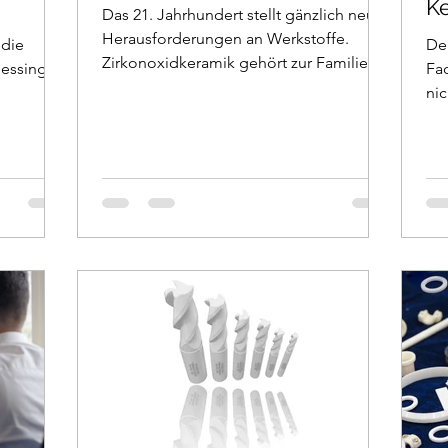
K
Das 21. Jahrhundert stellt gänzlich neue
Herausforderungen an Werkstoffe.
 die
Der
Zirkonoxidkeramik gehört zur Familie
essing,
Fa
der Hochleistungskeramiken.
nic