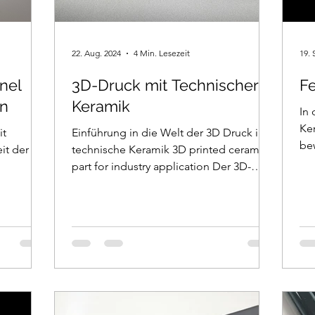
22. Aug. 2024
4 Min. Lesezeit
19. 
nel
3D-Druck mit Technischer
F
rn
Keramik
In
Ker
it
Einführung in die Welt der 3D Druck in
be
it der
technische Keramik 3D printed ceramic
zu.
part for industry application Der 3D-
Druck hat sich rasant entwickelt und ist
zu einer zentralen Technologie in
verschiedenen Branchen geworden,
insbesondere in der Fertigung. Unter
den vielen verwendeten Materialien hat
technische Keramik aufgrund ihrer
aussergewöhnlichen Eigenschaften an
Bedeutung gewonnen. BSQ Tech, ein