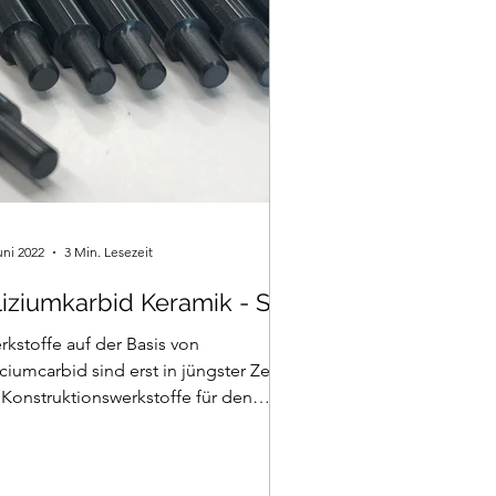
uni 2022
3 Min. Lesezeit
liziumkarbid Keramik - SiC
kstoffe auf der Basis von
iciumcarbid sind erst in jüngster Zeit
 Konstruktionswerkstoffe für den
schinenbau entdeckt worden.