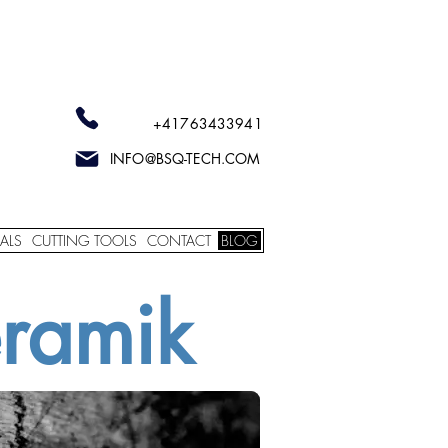
+41763433941
INFO@BSQ-TECH.COM
ALS
CUTTING TOOLS
CONTACT
BLOG
ramik