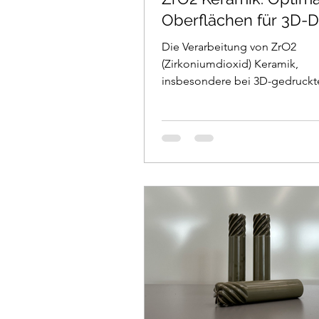
Oberflächen für 3D-D
Komponenten
Die Verarbeitung von ZrO2
(Zirkoniumdioxid) Keramik,
insbesondere bei 3D-gedruckt
Bauteilen, stellt hohe Anforde
die Nachbearbeitung. Das Poli
ZrO2 Keramik ist entscheidend
mechanischen Eigenschaften, 
Oberflächenqualität und die
Funktionalität der Bauteile zu
verbessern. In diesem Beitrag e
ich praxisnah, wie Sie ZrO2 Ke
polieren und welche Methoden
besonders für 3D-Druck-Kom
eignen. Warum ist das Poliere
Kera