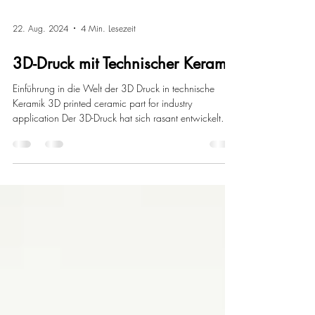
22. Aug. 2024
4 Min. Lesezeit
3D-Druck mit Technischer Keramik
Einführung in die Welt der 3D Druck in technische
Keramik 3D printed ceramic part for industry
application Der 3D-Druck hat sich rasant entwickelt
und ist zu einer zentralen Technologie in verschiedenen
Branchen geworden, insbesondere in der Fertigung.
Unter den vielen verwendeten Materialien hat
technische Keramik aufgrund ihrer aussergewöhnlichen
Eigenschaften an Bedeutung gewonnen. BSQ Tech,
ein Start-Up Unternehmen in diesem innovativen
Bereich, nutzt die Möglichkeiten de