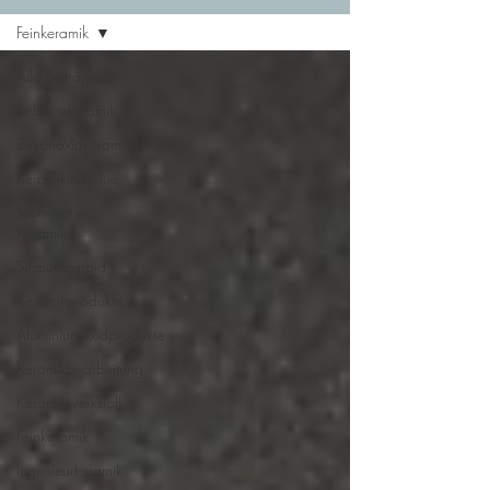
Feinkeramik
Alle Beiträge
Industriekeramik
Zirkonoxidkeramik
Keramikindustrie
Technische
Keramik
Siliziumcarbid
Keramikprodukte
Aluminiumoxidprodukte
Keramikbearbeitung
Keramikwerkstoff
Feinkeramik
Ingenieurkeramik